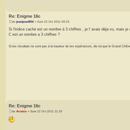
Re: Enigme 16c
de
jeanjean954
» Sam 22 Oct 2011 09:23
Si l'indice caché est un nombre à 3 chiffres , je l' avais déja vu, mais je n
C est un nombre a 3 chiffres ?
Si tes résultats ne sont pas à la hauteur de tes espérances, dis toi que le Grand Chêne
Re: Enigme 16c
de
Arrakis
» Sam 22 Oct 2011 11:18