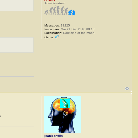
Administrateur
Messages:
18225
Inscription:
Mar 21 Déc 2010 00:13
Localisation:
Dark side of the moon
Genre:
?
jeanjean954