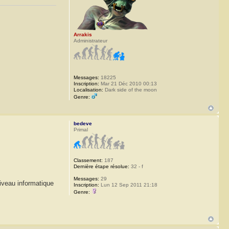
Arrakis
Administrateur
Messages:
18225
Inscription:
Mar 21 Déc 2010 00:13
Localisation:
Dark side of the moon
Genre:
bedeve
Primal
Classement:
187
Dernière étape résolue:
32 - f
Messages:
29
niveau informatique
Inscription:
Lun 12 Sep 2011 21:18
Genre: