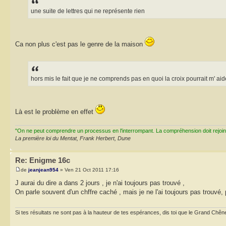
une suite de lettres qui ne représente rien
Ca non plus c'est pas le genre de la maison
hors mis le fait que je ne comprends pas en quoi la croix pourrait m' aid
Là est le problème en effet
"On ne peut comprendre un processus en l'interrompant. La compréhension doit rejoi
La première loi du Mentat, Frank Herbert, Dune
Re: Enigme 16c
de
jeanjean954
» Ven 21 Oct 2011 17:16
J aurai du dire a dans 2 jours , je n'ai toujours pas trouvé ,
On parle souvent d'un chffre caché , mais je ne l'ai toujours pas trouvé, 
Si tes résultats ne sont pas à la hauteur de tes espérances, dis toi que le Grand Chêne