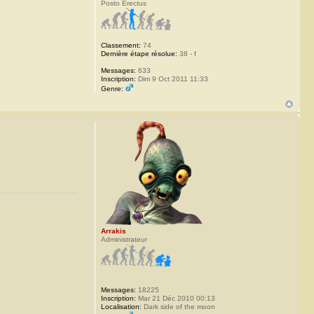
Posto Erectus
Classement:
74
Dernière étape résolue:
38 - f
Messages:
633
Inscription:
Dim 9 Oct 2011 11:33
Genre:
Arrakis
Administrateur
Messages:
18225
Inscription:
Mar 21 Déc 2010 00:13
Localisation:
Dark side of the moon