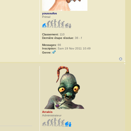
yousoufos
Primal
Classement:
110
Dernière étape résolue:
36 - f
Messages:
66
Inscription:
Sam 19 Nov 2011 10:49
Genre:
Arrakis
Administrateur