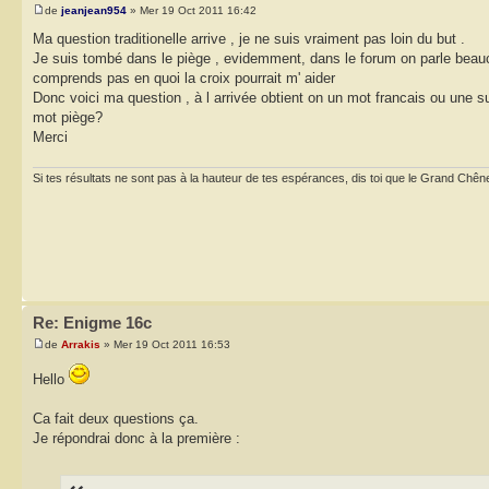
de
jeanjean954
» Mer 19 Oct 2011 16:42
Ma question traditionelle arrive , je ne suis vraiment pas loin du but .
Je suis tombé dans le piège , evidemment, dans le forum on parle beauc
comprends pas en quoi la croix pourrait m' aider
Donc voici ma question , à l arrivée obtient on un mot francais ou une su
mot piège?
Merci
Si tes résultats ne sont pas à la hauteur de tes espérances, dis toi que le Grand Chêne
Re: Enigme 16c
de
Arrakis
» Mer 19 Oct 2011 16:53
Hello
Ca fait deux questions ça.
Je répondrai donc à la première :