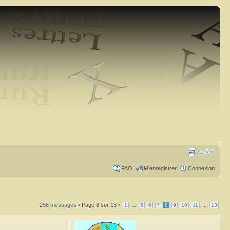
FAQ
M’enregistrer
Connexion
256 messages •
Page
8
sur
13
•
...
...
1
5
6
7
8
9
10
11
13