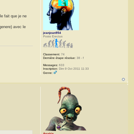
e fait que je ne
igenere) avec le
jeanjean954
Posto Erectus
Classement:
74
Dernière étape résolue:
38 - f
Messages:
633
Inscription:
Dim 9 Oct 2011 11:33
Genre:
Arrakis