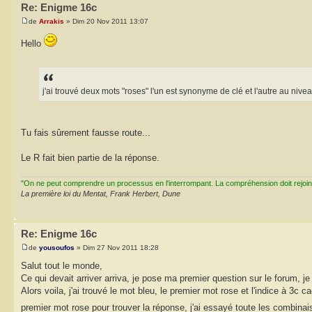
Re: Enigme 16c
de
Arrakis
» Dim 20 Nov 2011 13:07
Hello
j'ai trouvé deux mots "roses" l'un est synonyme de clé et l'autre au nivea
Tu fais sûrement fausse route...
Le R fait bien partie de la réponse.
"On ne peut comprendre un processus en l'interrompant. La compréhension doit rejoi
La première loi du Mentat, Frank Herbert, Dune
Re: Enigme 16c
de
yousoufos
» Dim 27 Nov 2011 18:28
Salut tout le monde,
Ce qui devait arriver arriva, je pose ma premier question sur le forum,
Alors voila, j'ai trouvé le mot bleu, le premier mot rose et l'indice à 3c
premier mot rose pour trouver la réponse, j'ai essayé toute les combin