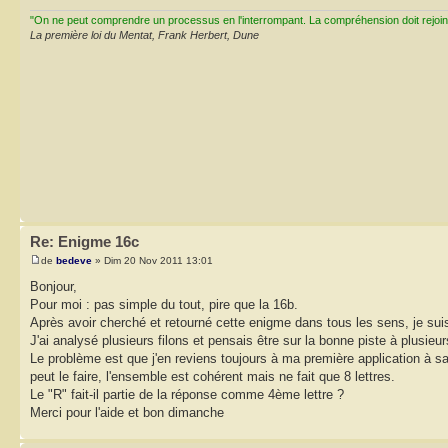
"On ne peut comprendre un processus en l'interrompant. La compréhension doit rejoi
La première loi du Mentat, Frank Herbert, Dune
Re: Enigme 16c
de
bedeve
» Dim 20 Nov 2011 13:01
Bonjour,
Pour moi : pas simple du tout, pire que la 16b.
Après avoir cherché et retourné cette enigme dans tous les sens, je suis
J'ai analysé plusieurs filons et pensais être sur la bonne piste à plusieu
Le problème est que j'en reviens toujours à ma première application à sa
peut le faire, l'ensemble est cohérent mais ne fait que 8 lettres.
Le "R" fait-il partie de la réponse comme 4ème lettre ?
Merci pour l'aide et bon dimanche