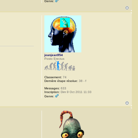
Genre:
jeanjean954
Posto Erectus
Classement:
74
Dernière étape résolue:
38 - f
Messages:
633
Inscription:
Dim 9 Oct 2011 11:33
Genre: