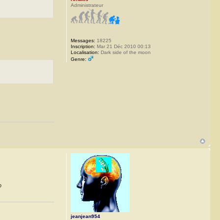
Administrateur
Messages:
18225
Inscription:
Mar 21 Déc 2010 00:13
Localisation:
Dark side of the moon
Genre:
?
jeanjean954