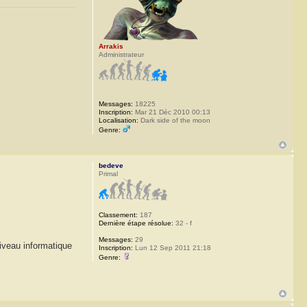
Arrakis
Administrateur
Messages:
18225
Inscription:
Mar 21 Déc 2010 00:13
Localisation:
Dark side of the moon
Genre:
bedeve
Primal
Classement:
187
Dernière étape résolue:
32 - f
Messages:
29
niveau informatique
Inscription:
Lun 12 Sep 2011 21:18
Genre: