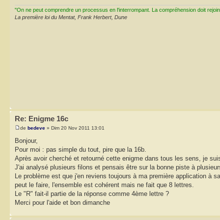
"On ne peut comprendre un processus en l'interrompant. La compréhension doit rejoi
La première loi du Mentat, Frank Herbert, Dune
Re: Enigme 16c
de
bedeve
» Dim 20 Nov 2011 13:01
Bonjour,
Pour moi : pas simple du tout, pire que la 16b.
Après avoir cherché et retourné cette enigme dans tous les sens, je suis
J'ai analysé plusieurs filons et pensais être sur la bonne piste à plusieu
Le problème est que j'en reviens toujours à ma première application à sa
peut le faire, l'ensemble est cohérent mais ne fait que 8 lettres.
Le "R" fait-il partie de la réponse comme 4ème lettre ?
Merci pour l'aide et bon dimanche