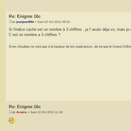
Re: Enigme 16c
de
jeanjean954
» Sam 22 Oct 2011 09:23
Si l'indice caché est un nombre à 3 chiffres , je l' avais déja vu, mais je n
C est un nombre a 3 chiffres ?
Si tes résultats ne sont pas à la hauteur de tes espérances, dis toi que le Grand Chêne
Re: Enigme 16c
de
Arrakis
» Sam 22 Oct 2011 11:18