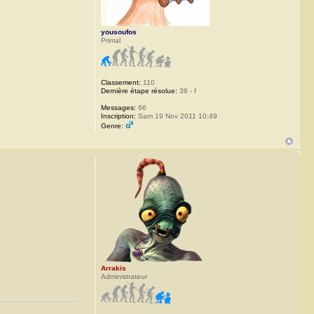
yousoufos
Primal
Classement:
110
Dernière étape résolue:
36 - f
Messages:
66
Inscription:
Sam 19 Nov 2011 10:49
Genre:
Arrakis
Administrateur