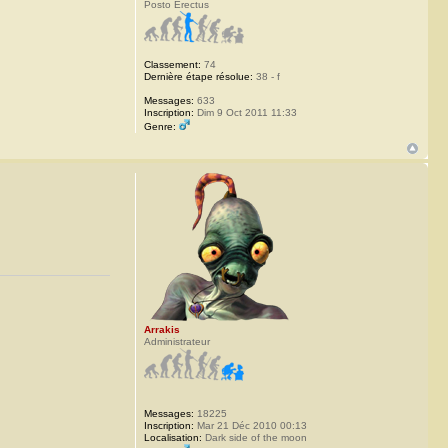
Posto Erectus
Classement:
74
Dernière étape résolue:
38 - f
Messages:
633
Inscription:
Dim 9 Oct 2011 11:33
Genre:
Arrakis
Administrateur
Messages:
18225
Inscription:
Mar 21 Déc 2010 00:13
Localisation:
Dark side of the moon