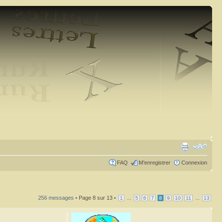
FAQ
M’enregistrer
Connexion
256 messages •
Page
8
sur
13
•
...
...
1
5
6
7
8
9
10
11
13