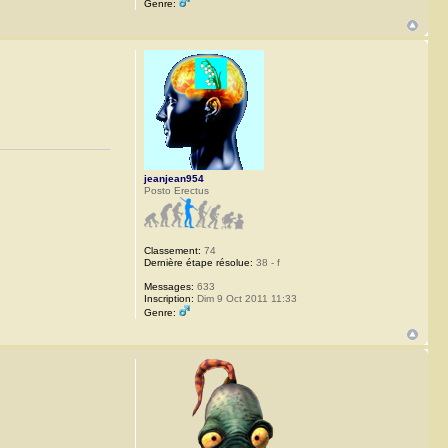
Genre:
jeanjean954
Posto Erectus
Classement:
74
Dernière étape résolue:
38 - f
Messages:
633
Inscription:
Dim 9 Oct 2011 11:33
Genre: