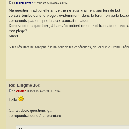
de
jeanjean954
» Mer 19 Oct 2011 16:42
Ma question traditionelle arrive , je ne suis vraiment pas loin du but .
Je suis tombé dans le piège , evidemment, dans le forum on parle beauc
comprends pas en quoi la croix pourrait m' aider
Donc voici ma question , à l arrivée obtient on un mot francais ou une su
mot piège?
Merci
Si tes résultats ne sont pas à la hauteur de tes espérances, dis toi que le Grand Chêne
Re: Enigme 16c
de
Arrakis
» Mer 19 Oct 2011 16:53
Hello
Ca fait deux questions ça.
Je répondrai donc à la première :