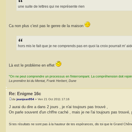
une suite de lettres qui ne représente rien
Ca non plus c'est pas le genre de la maison
hors mis le fait que je ne comprends pas en quoi la croix pourrait m' aid
Là est le problème en effet
"On ne peut comprendre un processus en l'interrompant. La compréhension doit rejoi
La première loi du Mentat, Frank Herbert, Dune
Re: Enigme 16c
de
jeanjean954
» Ven 21 Oct 2011 17:16
J aurai du dire a dans 2 jours , je n'ai toujours pas trouvé ,
On parle souvent d'un chffre caché , mais je ne l'ai toujours pas trouvé, 
Si tes résultats ne sont pas à la hauteur de tes espérances, dis toi que le Grand Chêne