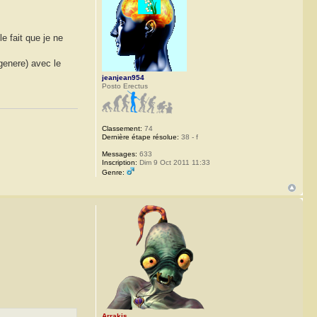
e fait que je ne
igenere) avec le
jeanjean954
Posto Erectus
Classement:
74
Dernière étape résolue:
38 - f
Messages:
633
Inscription:
Dim 9 Oct 2011 11:33
Genre:
Arrakis