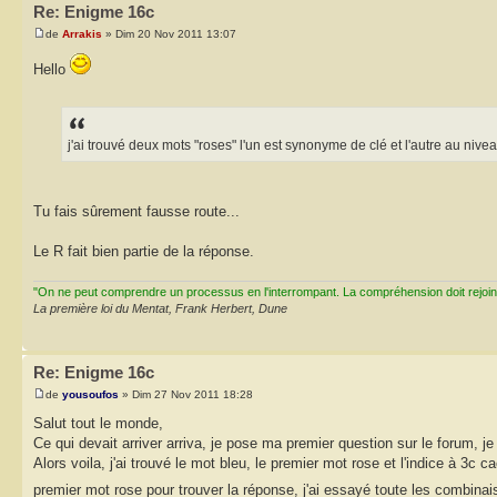
Re: Enigme 16c
de
Arrakis
» Dim 20 Nov 2011 13:07
Hello
j'ai trouvé deux mots "roses" l'un est synonyme de clé et l'autre au nivea
Tu fais sûrement fausse route...
Le R fait bien partie de la réponse.
"On ne peut comprendre un processus en l'interrompant. La compréhension doit rejoi
La première loi du Mentat, Frank Herbert, Dune
Re: Enigme 16c
de
yousoufos
» Dim 27 Nov 2011 18:28
Salut tout le monde,
Ce qui devait arriver arriva, je pose ma premier question sur le forum,
Alors voila, j'ai trouvé le mot bleu, le premier mot rose et l'indice à 3c
premier mot rose pour trouver la réponse, j'ai essayé toute les combin