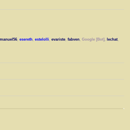
manuel56
,
esereth
,
estelolli
,
evariste
,
fabven
,
Google [Bot]
,
lechat
,
L’équipe du forum
•
Supprimer les cookies du forum
• Heures au format UTC + 1 heure