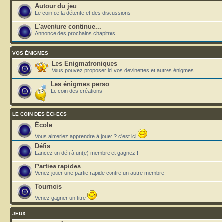
Autour du jeu
Le coin de la détente et des discussions
L'aventure continue...
Annonce des prochains chapitres
VOS ÉNIGMES
Les Enigmatroniques
Vous pouvez proposer ici vos devinettes et autres énigmes
Les énigmes perso
Le coin des créations
LE COIN DES ÉCHECS
École
Vous aimeriez apprendre à jouer ? c'est ici
Défis
Lancez un défi à un(e) membre et gagnez !
Parties rapides
Venez jouer une partie rapide contre un autre membre
Tournois
Venez gagner un titre
JEUX