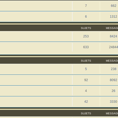
7
662
6
1312
SUJETS
MESSAG
253
8424
633
2484
SUJETS
MESSAG
5
238
92
8092
4
26
42
3330
SUJETS
MESSAG