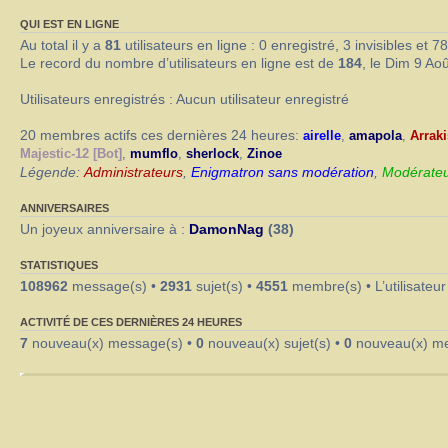
QUI EST EN LIGNE
Au total il y a
81
utilisateurs en ligne : 0 enregistré, 3 invisibles et 7
Le record du nombre d’utilisateurs en ligne est de
184
, le Dim 9 Ao
Utilisateurs enregistrés : Aucun utilisateur enregistré
20 membres actifs ces dernières 24 heures:
airelle
,
amapola
,
Arraki
Majestic-12 [Bot]
,
mumflo
,
sherlock
,
Zinoe
Légende:
Administrateurs
,
Enigmatron sans modération
,
Modérateu
ANNIVERSAIRES
Un joyeux anniversaire à :
DamonNag
(38)
STATISTIQUES
108962
message(s) •
2931
sujet(s) •
4551
membre(s) • L’utilisateur
ACTIVITÉ DE CES DERNIÈRES 24 HEURES
7
nouveau(x) message(s) •
0
nouveau(x) sujet(s) •
0
nouveau(x) m
Index du forum