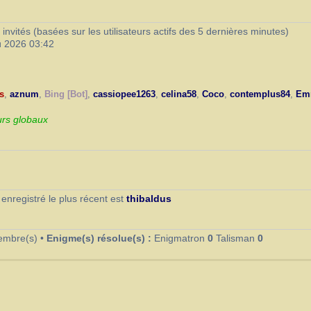
8 invités (basées sur les utilisateurs actifs des 5 dernières minutes)
û 2026 03:42
s
,
aznum
,
Bing [Bot]
,
cassiopee1263
,
celina58
,
Coco
,
contemplus84
,
Em
rs globaux
 enregistré le plus récent est
thibaldus
embre(s) •
Enigme(s) résolue(s) :
Enigmatron
0
Talisman
0