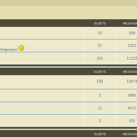
SUJETS
MESSAG
15
208
57
1322
l'Enigmatron
151
1112
SUJETS
MESSAG
130
1267
2
2866
11
3472
2
201
SUJETS
MESSAG