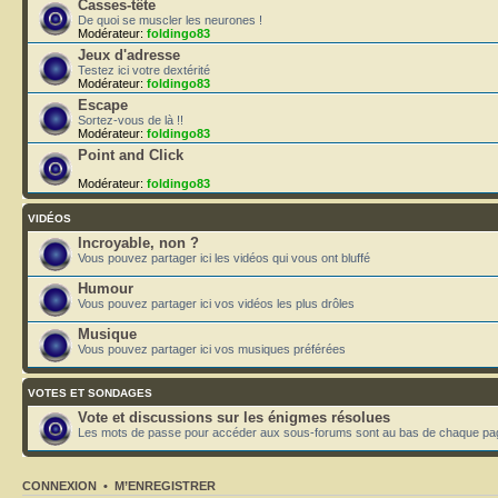
Casses-tête
De quoi se muscler les neurones !
Modérateur:
foldingo83
Jeux d'adresse
Testez ici votre dextérité
Modérateur:
foldingo83
Escape
Sortez-vous de là !!
Modérateur:
foldingo83
Point and Click
Modérateur:
foldingo83
VIDÉOS
Incroyable, non ?
Vous pouvez partager ici les vidéos qui vous ont bluffé
Humour
Vous pouvez partager ici vos vidéos les plus drôles
Musique
Vous pouvez partager ici vos musiques préférées
VOTES ET SONDAGES
Vote et discussions sur les énigmes résolues
Les mots de passe pour accéder aux sous-forums sont au bas de chaque page 
CONNEXION
•
M’ENREGISTRER