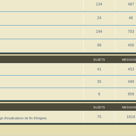
134
487
24
48
194
703
99
456
SUJETS
MESSAG
41
453
35
499
9
959
SUJETS
MESSAG
75
1819
d'explications de fin d'énigme.