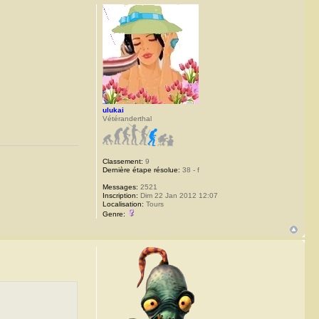
ulukai
Vétéranderthal
Classement:
9
Dernière étape résolue:
38 - f
Messages:
2521
Inscription:
Dim 22 Jan 2012 12:07
Localisation:
Tours
Genre: