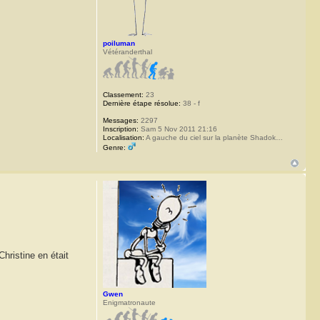
poiluman
Vétéranderthal
Classement:
23
Dernière étape résolue:
38 - f
Messages:
2297
Inscription:
Sam 5 Nov 2011 21:16
Localisation:
A gauche du ciel sur la planète Shadok…
Genre:
hristine en était
Gwen
Enigmatronaute