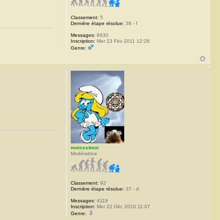
Classement:
5
Dernière étape résolue:
38 - f
Messages:
6930
Inscription:
Mer 23 Fév 2011 12:26
Genre:
moicestmoi
Modératrice
Classement:
92
Dernière étape résolue:
37 - d
Messages:
4119
Inscription:
Mer 22 Déc 2010 11:07
Genre: