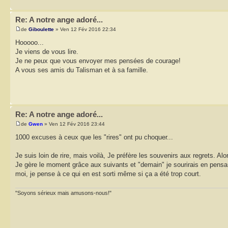
Re: A notre ange adoré...
de
Giboulette
» Ven 12 Fév 2016 22:34
Hooooo...
Je viens de vous lire.
Je ne peux que vous envoyer mes pensées de courage!
A vous ses amis du Talisman et à sa famille.
Re: A notre ange adoré...
de
Gwen
» Ven 12 Fév 2016 23:44
1000 excuses à ceux que les "rires" ont pu choquer...
Je suis loin de rire, mais voilà, Je préfère les souvenirs aux regrets. Al
Je gère le moment grâce aux suivants et "demain" je sourirais en pensant à
moi, je pense à ce qui en est sorti même si ça a été trop court.
"Soyons sérieux mais amusons-nous!"