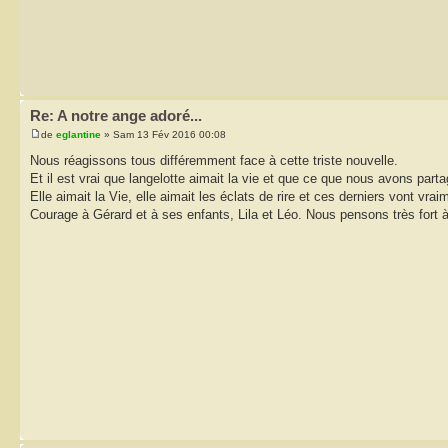
Re: A notre ange adoré...
de
eglantine
» Sam 13 Fév 2016 00:08
Nous réagissons tous différemment face à cette triste nouvelle.
Et il est vrai que langelotte aimait la vie et que ce que nous avons part
Elle aimait la Vie, elle aimait les éclats de rire et ces derniers vont 
Courage à Gérard et à ses enfants, Lila et Léo. Nous pensons très fort 