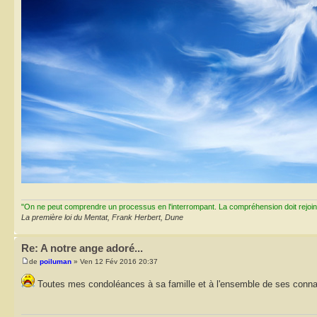
"On ne peut comprendre un processus en l'interrompant. La compréhension doit rejoi
La première loi du Mentat, Frank Herbert, Dune
Re: A notre ange adoré...
de
poiluman
» Ven 12 Fév 2016 20:37
Toutes mes condoléances à sa famille et à l'ensemble de ses conn