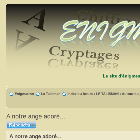
Le site d'énigme
Enigmatron
Le Talisman
Index du forum
‹
LE TALISMAN
‹
Autour du 
A notre ange adoré...
Répondre
A notre ange adoré...