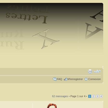
FAQ
M’enregistrer
Connexion
62 messages •
Page
1
sur
4
•
1
2
3
4