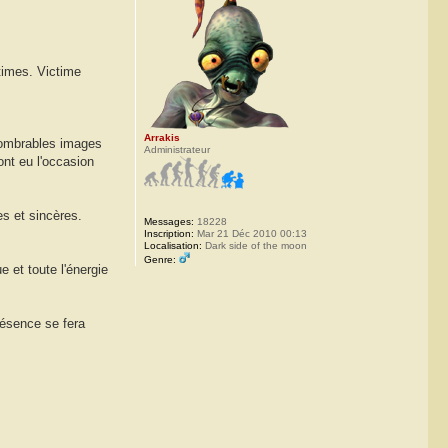
ntimes. Victime
Arrakis
nnombrables images
Administrateur
ont eu l'occasion
es et sincères.
Messages:
18228
Inscription:
Mar 21 Déc 2010 00:13
Localisation:
Dark side of the moon
Genre:
 et toute l'énergie
résence se fera