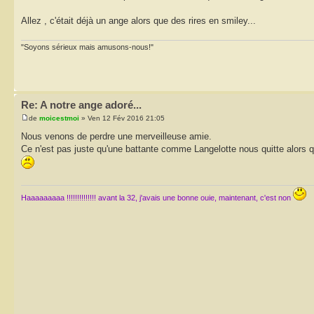
Allez , c'était déjà un ange alors que des rires en smiley...
"Soyons sérieux mais amusons-nous!"
Re: A notre ange adoré...
de
moicestmoi
» Ven 12 Fév 2016 21:05
Nous venons de perdre une merveilleuse amie.
Ce n'est pas juste qu'une battante comme Langelotte nous quitte alors q
Haaaaaaaaa !!!!!!!!!!!!!! avant la 32, j'avais une bonne ouie, maintenant, c'est non