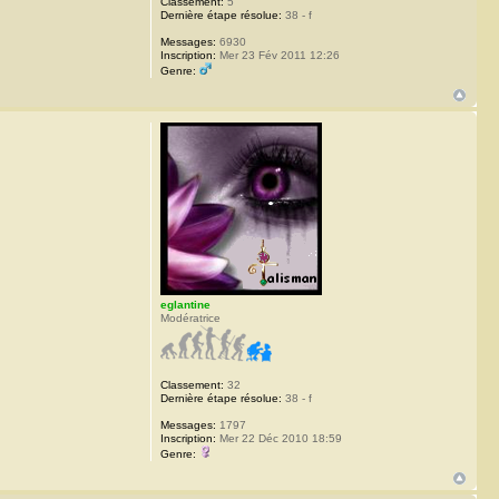
Classement:
5
Dernière étape résolue:
38 - f
Messages:
6930
Inscription:
Mer 23 Fév 2011 12:26
Genre:
eglantine
Modératrice
Classement:
32
Dernière étape résolue:
38 - f
Messages:
1797
Inscription:
Mer 22 Déc 2010 18:59
Genre: