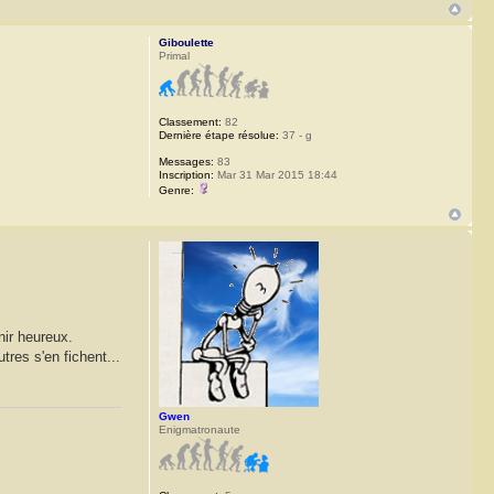
Giboulette
Primal
Classement:
82
Dernière étape résolue:
37 - g
Messages:
83
Inscription:
Mar 31 Mar 2015 18:44
Genre:
nir heureux.
tres s'en fichent...
Gwen
Enigmatronaute