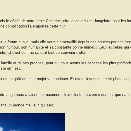
s le décès de notre amie Christine, dite langelotdulac, langelotte pour les i
une complication l'a emportée cette nuit.
e sur le forum public, mais elle vous a émerveillé depuis des années par ses i
e, son humour, son humanité et sa constante bonne humeur. Ceux et celles qui 
arle. Et c'est comme ça qu'il faut se souvenir d'elle.
sa famille et de ses proches, pour qui nous avons les pensées les plus profond
ste qu'il est.
nous un goût amer, le projet va continuer. Et avec l’investissement pharaonique
s notre ange nous a laissé un maximum d'excellents souvenirs qui font que sa p
 dans un monde meilleur, qui sait…