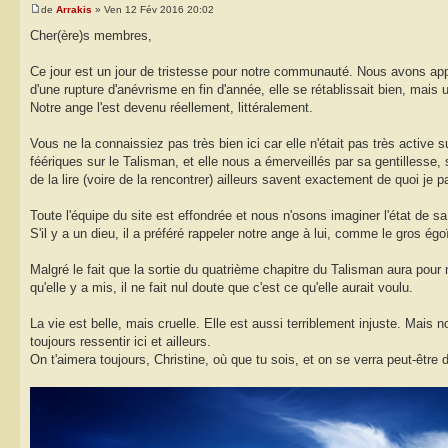
de
Arrakis
» Ven 12 Fév 2016 20:02
Cher(ère)s membres,
Ce jour est un jour de tristesse pour notre communauté. Nous avons appri
d'une rupture d'anévrisme en fin d'année, elle se rétablissait bien, mais 
Notre ange l'est devenu réellement, littéralement.
Vous ne la connaissiez pas très bien ici car elle n'était pas très activ
féériques sur le Talisman, et elle nous a émerveillés par sa gentilless
de la lire (voire de la rencontrer) ailleurs savent exactement de quoi je p
Toute l'équipe du site est effondrée et nous n'osons imaginer l'état de 
S'il y a un dieu, il a préféré rappeler notre ange à lui, comme le gros égoï
Malgré le fait que la sortie du quatrième chapitre du Talisman aura pour 
qu'elle y a mis, il ne fait nul doute que c'est ce qu'elle aurait voulu.
La vie est belle, mais cruelle. Elle est aussi terriblement injuste. Mai
toujours ressentir ici et ailleurs.
On t'aimera toujours, Christine, où que tu sois, et on se verra peut-être