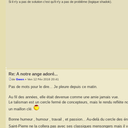
Si il n'y a pas de solution c'est qu'il n'y a pas de problème (logique shadok).
Re: A notre ange adoré...
de
Gwen
» Ven 12 Fév 2016 20:41
Pas de mots pour le dire... Je pleure depuis ce matin.
Au fil des années, elle était devenue comme une amie jamais vue.
Le talisman est un cercle fermé de concepteurs, mais le rendu reflète no
un maillon clé.
Bonne humeur , humour , travail , et passion... Au-delà du cercle des én
Saint-Pierre ne la collera pas avec ses classiques mensongers mais il va