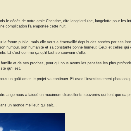
s le décès de notre amie Christine, dite langelotdulac, langelotte pour les i
une complication l'a emportée cette nuit.
e sur le forum public, mais elle vous a émerveillé depuis des années par ses i
e, son humour, son humanité et sa constante bonne humeur. Ceux et celles qui 
arle. Et c'est comme ça qu'il faut se souvenir d'elle.
sa famille et de ses proches, pour qui nous avons les pensées les plus profond
ste qu'il est.
nous un goût amer, le projet va continuer. Et avec l’investissement pharaonique
s notre ange nous a laissé un maximum d'excellents souvenirs qui font que sa p
 dans un monde meilleur, qui sait…