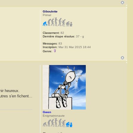
Giboulette
Primal
Classement:
82
Dernière étape résolue:
37 - g
Messages:
83
Inscription:
Mar 31 Mar 2015 18:44
Genre:
nir heureux.
tres s'en fichent...
Gwen
Enigmatronaute