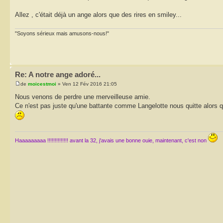
Allez , c'était déjà un ange alors que des rires en smiley...
"Soyons sérieux mais amusons-nous!"
Re: A notre ange adoré...
de
moicestmoi
» Ven 12 Fév 2016 21:05
Nous venons de perdre une merveilleuse amie.
Ce n'est pas juste qu'une battante comme Langelotte nous quitte alors q
Haaaaaaaaa !!!!!!!!!!!!!! avant la 32, j'avais une bonne ouie, maintenant, c'est non