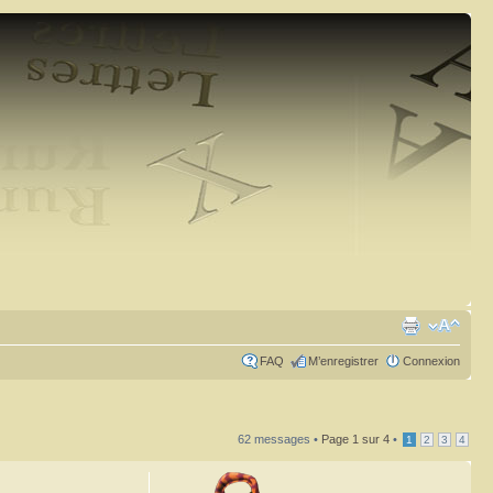
FAQ
M’enregistrer
Connexion
62 messages •
Page
1
sur
4
•
1
2
3
4