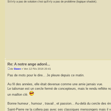
Si il n'y a pas de solution c'est qu'il n'y a pas de problème (logique shadok).
Re: A notre ange adoré...
de
Gwen
» Ven 12 Fév 2016 20:41
Pas de mots pour le dire... Je pleure depuis ce matin.
Au fil des années, elle était devenue comme une amie jamais vue.
Le talisman est un cercle fermé de concepteurs, mais le rendu reflète no
un maillon clé.
Bonne humeur , humour , travail , et passion... Au-delà du cercle des én
Saint-Pierre ne la collera pas avec ses classiques mensongers mais il va