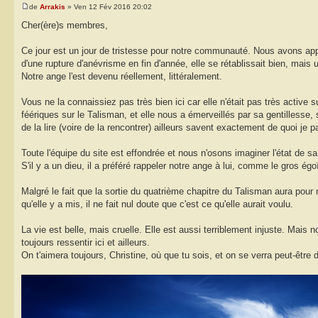
de
Arrakis
» Ven 12 Fév 2016 20:02
Cher(ère)s membres,
Ce jour est un jour de tristesse pour notre communauté. Nous avons appri
d'une rupture d'anévrisme en fin d'année, elle se rétablissait bien, mais 
Notre ange l'est devenu réellement, littéralement.
Vous ne la connaissiez pas très bien ici car elle n'était pas très activ
féériques sur le Talisman, et elle nous a émerveillés par sa gentilless
de la lire (voire de la rencontrer) ailleurs savent exactement de quoi je p
Toute l'équipe du site est effondrée et nous n'osons imaginer l'état de 
S'il y a un dieu, il a préféré rappeler notre ange à lui, comme le gros égoï
Malgré le fait que la sortie du quatrième chapitre du Talisman aura pour 
qu'elle y a mis, il ne fait nul doute que c'est ce qu'elle aurait voulu.
La vie est belle, mais cruelle. Elle est aussi terriblement injuste. Mai
toujours ressentir ici et ailleurs.
On t'aimera toujours, Christine, où que tu sois, et on se verra peut-être