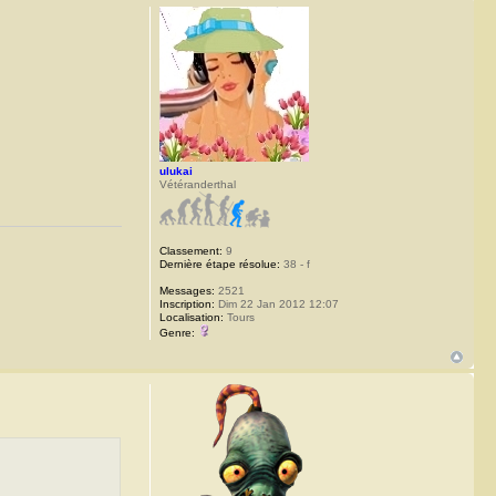
ulukai
Vétéranderthal
Classement:
9
Dernière étape résolue:
38 - f
Messages:
2521
Inscription:
Dim 22 Jan 2012 12:07
Localisation:
Tours
Genre: