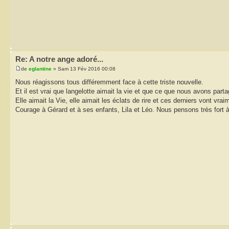
Re: A notre ange adoré...
de
eglantine
» Sam 13 Fév 2016 00:08
Nous réagissons tous différemment face à cette triste nouvelle.
Et il est vrai que langelotte aimait la vie et que ce que nous avons part
Elle aimait la Vie, elle aimait les éclats de rire et ces derniers vont 
Courage à Gérard et à ses enfants, Lila et Léo. Nous pensons très fort 