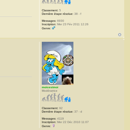
Classement:
5
Dernière étape résolue:
38 - f
Messages:
6930
Inscription:
Mer 23 Fév 2011 12:26
Genre:
moicestmoi
Modératrice
Classement:
92
Dernière étape résolue:
37 - d
Messages:
4119
Inscription:
Mer 22 Déc 2010 11:07
Genre: