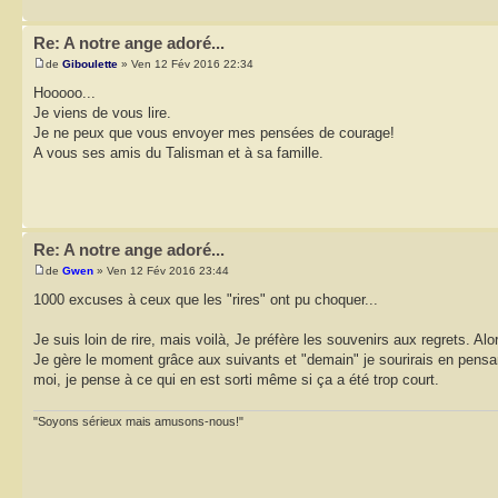
Re: A notre ange adoré...
de
Giboulette
» Ven 12 Fév 2016 22:34
Hooooo...
Je viens de vous lire.
Je ne peux que vous envoyer mes pensées de courage!
A vous ses amis du Talisman et à sa famille.
Re: A notre ange adoré...
de
Gwen
» Ven 12 Fév 2016 23:44
1000 excuses à ceux que les "rires" ont pu choquer...
Je suis loin de rire, mais voilà, Je préfère les souvenirs aux regrets. Al
Je gère le moment grâce aux suivants et "demain" je sourirais en pensant à
moi, je pense à ce qui en est sorti même si ça a été trop court.
"Soyons sérieux mais amusons-nous!"