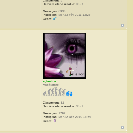
Classement:
5
Dernière étape résolue:
38 - f
Messages:
6930
Inscription:
Mer 23 Fév 2011 12:26
Genre:
eglantine
Modératrice
Classement:
32
Dernière étape résolue:
38 - f
Messages:
1797
Inscription:
Mer 22 Déc 2010 18:59
Genre: