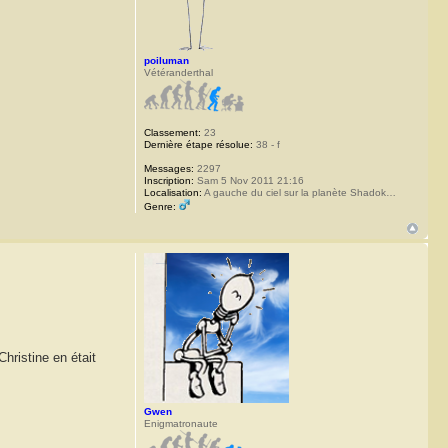
poiluman
Vétéranderthal
Classement:
23
Dernière étape résolue:
38 - f
Messages:
2297
Inscription:
Sam 5 Nov 2011 21:16
Localisation:
A gauche du ciel sur la planète Shadok…
Genre:
hristine en était
Gwen
Enigmatronaute