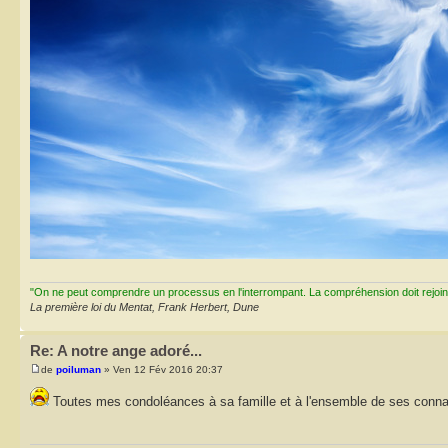
"On ne peut comprendre un processus en l'interrompant. La compréhension doit rejoi
La première loi du Mentat, Frank Herbert, Dune
Re: A notre ange adoré...
de
poiluman
» Ven 12 Fév 2016 20:37
Toutes mes condoléances à sa famille et à l'ensemble de ses conn