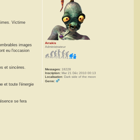
ntimes. Victime
Arrakis
nnombrables images
Administrateur
ont eu l'occasion
es et sincères.
Messages:
18228
Inscription:
Mar 21 Déc 2010 00:13
Localisation:
Dark side of the moon
Genre:
 et toute l'énergie
résence se fera