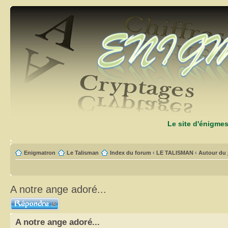
Le site d'énigme
Enigmatron
Le Talisman
Index du forum
‹
LE TALISMAN
‹
Autour du 
A notre ange adoré...
Répondre
A notre ange adoré...