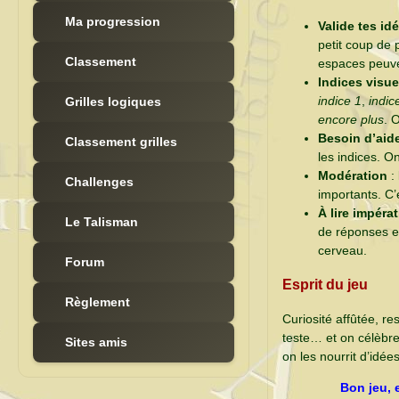
Ma progression
Valide tes id
petit coup de 
Classement
espaces peuven
Indices visue
indice 1
,
indic
Grilles logiques
encore plus
. 
Besoin d’aid
Classement grilles
les indices. O
Modération
: 
Challenges
importants. C’e
À lire impéra
Le Talisman
de réponses et
cerveau.
Forum
Esprit du jeu
Règlement
Curiosité affûtée, r
teste… et on célèbr
Sites amis
on les nourrit d’idée
Bon jeu, e