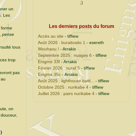
;)
onner un
s. Les
Les derniers posts du forum
a forme
,
pense
Accès au site
- tiffiew
Août 2026 : buraitoaito 1
- esereth
nsulté tous
Wouhaou !
- Arrakis
Septembre 2025 : nuages 6
- tiffiew
ices trop
Enigme 33f
- Arrakis
Février 2026 : nuraf 5
- tiffiew
cevront pas
Enigme 35c
- Arrakis
 au
Août 2025 : lighthouse battl...
- tiffiew
Octobre 2025 : nurikabe 4
- tiffiew
Juillet 2026 : pairs nurikabe 4
- tiffiew
ute, on
 douceur,
)