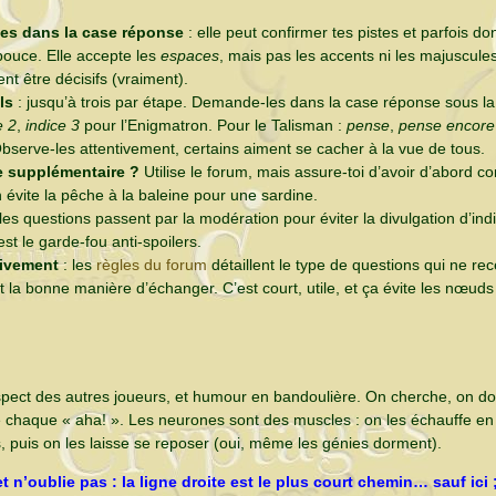
ées dans la case réponse
: elle peut confirmer tes pistes et parfois d
pouce. Elle accepte les
espaces
, mais pas les accents ni les majuscule
t être décisifs (vraiment).
ls
: jusqu’à trois par étape. Demande-les dans la case réponse sous l
e 2
,
indice 3
pour l’Enigmatron. Pour le Talisman :
pense
,
pense encore
Observe-les attentivement, certains aiment se cacher à la vue de tous.
e supplémentaire ?
Utilise le forum, mais assure-toi d’avoir d’abord co
n évite la pêche à la baleine pour une sardine.
les questions passent par la modération pour éviter la divulgation d’ind
st le garde-fou anti-spoilers.
tivement
: les
règles du forum
détaillent le type de questions qui ne re
 la bonne manière d’échanger. C’est court, utile, et ça évite les nœuds
espect des autres joueurs, et humour en bandoulière. On cherche, on do
e chaque « aha! ». Les neurones sont des muscles : on les échauffe en
s, puis on les laisse se reposer (oui, même les génies dorment).
t n’oublie pas : la ligne droite est le plus court chemin… sauf ici ;