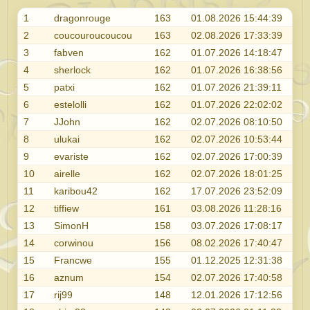
1
dragonrouge
163
01.08.2026 15:44:39
2
coucouroucoucou
163
02.08.2026 17:33:39
3
fabven
162
01.07.2026 14:18:47
4
sherlock
162
01.07.2026 16:38:56
5
patxi
162
01.07.2026 21:39:11
6
estelolli
162
01.07.2026 22:02:02
7
JJohn
162
02.07.2026 08:10:50
8
ulukai
162
02.07.2026 10:53:44
9
evariste
162
02.07.2026 17:00:39
10
airelle
162
02.07.2026 18:01:25
11
karibou42
162
17.07.2026 23:52:09
12
tiffiew
161
03.08.2026 11:28:16
13
SimonH
158
03.07.2026 17:08:17
14
corwinou
156
08.02.2026 17:40:47
15
Francwe
155
01.12.2025 12:31:38
16
aznum
154
02.07.2026 17:40:58
17
rij99
148
12.01.2026 17:12:56