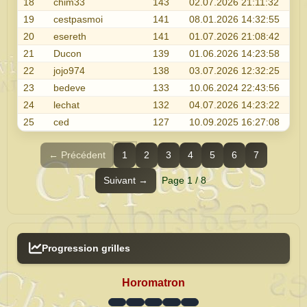
18
chim33
143
02.07.2026 21:11:32
19
cestpasmoi
141
08.01.2026 14:32:55
20
esereth
141
01.07.2026 21:08:42
21
Ducon
139
01.06.2026 14:23:58
22
jojo974
138
03.07.2026 12:32:25
23
bedeve
133
10.06.2024 22:43:56
24
lechat
132
04.07.2026 14:23:22
25
ced
127
10.09.2025 16:27:08
← Précédent
1
2
3
4
5
6
7
Suivant →
Page 1 / 8
Progression grilles
Horomatron