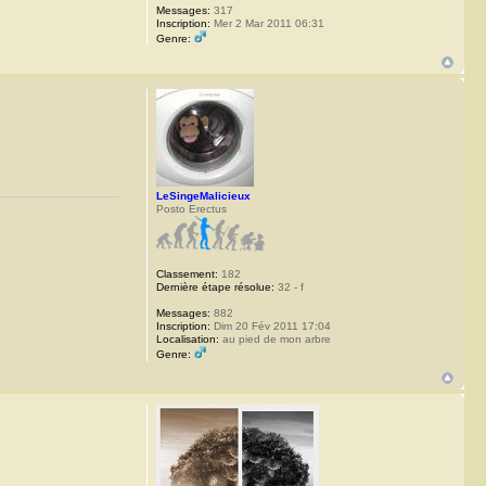
Messages:
317
Inscription:
Mer 2 Mar 2011 06:31
Genre:
LeSingeMalicieux
Posto Erectus
Classement:
182
Dernière étape résolue:
32 - f
Messages:
882
Inscription:
Dim 20 Fév 2011 17:04
Localisation:
au pied de mon arbre
Genre: