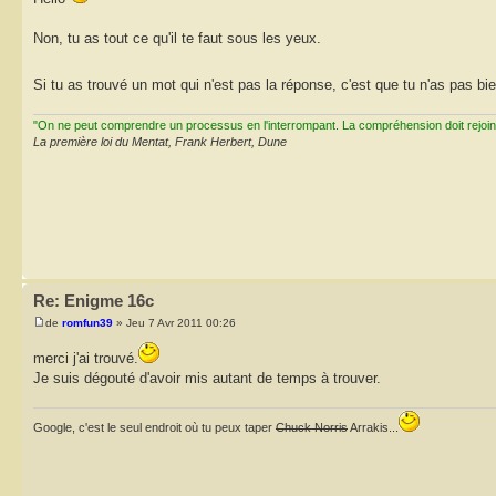
Non, tu as tout ce qu'il te faut sous les yeux.
Si tu as trouvé un mot qui n'est pas la réponse, c'est que tu n'as pas bi
"On ne peut comprendre un processus en l'interrompant. La compréhension doit rejoi
La première loi du Mentat, Frank Herbert, Dune
Re: Enigme 16c
de
romfun39
» Jeu 7 Avr 2011 00:26
merci j'ai trouvé.
Je suis dégouté d'avoir mis autant de temps à trouver.
Google, c'est le seul endroit où tu peux taper
Chuck Norris
Arrakis...