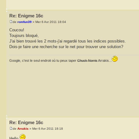
Re: Enigme 16c
de
romfun39
» Mer 6 Avr 2011 18:04
Coucou!
Toujours bloqué,
J'ai bien trouvé les 2 mots-j'ai regardé tous les indices possibles.
Dois-je faire une recherche sur le net pour trouver une solution?
Google, c'est le seul endroit où tu peux taper
Chuck Norris
Arrakis...
Re: Enigme 16c
de
Arrakis
» Mer 6 Avr 2011 18:18
Hello