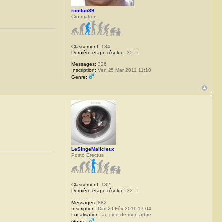
romfun39
Cro-matron
Classement:
134
Dernière étape résolue:
35 - f
Messages:
326
Inscription:
Ven 25 Mar 2011 11:10
Genre:
LeSingeMalicieux
Posto Erectus
Classement:
182
Dernière étape résolue:
32 - f
Messages:
882
Inscription:
Dim 20 Fév 2011 17:04
Localisation:
au pied de mon arbre
Genre: