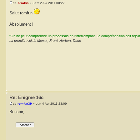
de
Arrakis
» Sam 2 Avr 2011 00:22
Salut romfun
Absolument !
"On ne peut comprendre un processus en l'interrompant. La compréhension doit rejoi
La première loi du Mentat, Frank Herbert, Dune
Re: Enigme 16c
de
romfun39
» Lun 4 Avr 2011 23:09
Bonsoir,