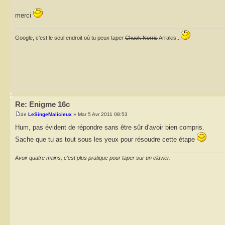
merci
Google, c'est le seul endroit où tu peux taper
Chuck Norris
Arrakis...
Re: Enigme 16c
de
LeSingeMalicieux
» Mar 5 Avr 2011 08:53
Hum, pas évident de répondre sans être sûr d'avoir bien compris.
Sache que tu as tout sous les yeux pour résoudre cette étape
Avoir quatre mains, c'est plus pratique pour taper sur un clavier.