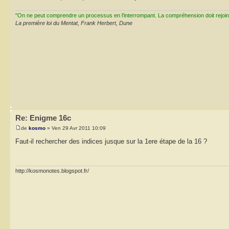
"On ne peut comprendre un processus en l'interrompant. La compréhension doit rejoi
La première loi du Mentat, Frank Herbert, Dune
Re: Enigme 16c
de
kosmo
» Ven 29 Avr 2011 10:09
Faut-il rechercher des indices jusque sur la 1ere étape de la 16 ?
http://kosmonotes.blogspot.fr/