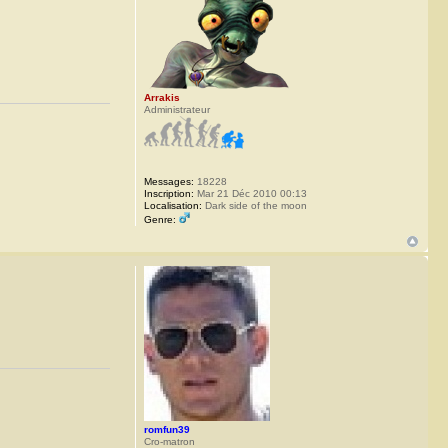
Arrakis
Administrateur
Messages:
18228
Inscription:
Mar 21 Déc 2010 00:13
Localisation:
Dark side of the moon
Genre:
romfun39
Cro-matron