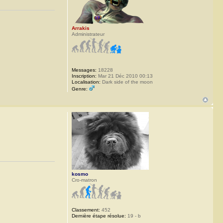
Arrakis
Administrateur
Messages:
18228
Inscription:
Mar 21 Déc 2010 00:13
Localisation:
Dark side of the moon
Genre:
kosmo
Cro-matron
Classement:
452
Dernière étape résolue:
19 - b