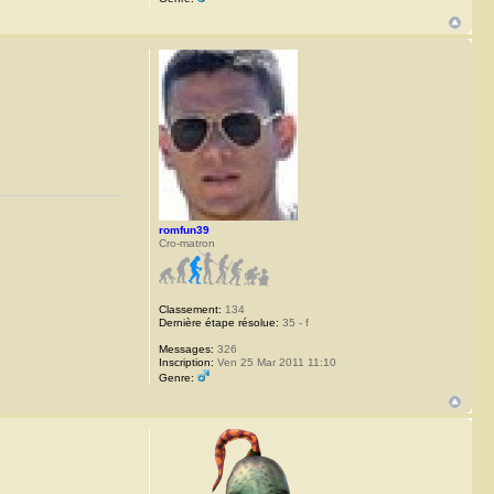
romfun39
Cro-matron
Classement:
134
Dernière étape résolue:
35 - f
Messages:
326
Inscription:
Ven 25 Mar 2011 11:10
Genre: