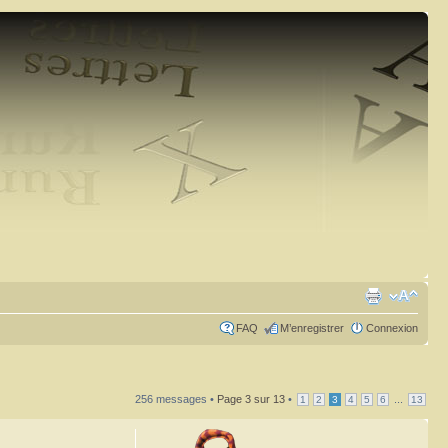
FAQ
M’enregistrer
Connexion
256 messages •
Page
3
sur
13
•
...
1
2
3
4
5
6
13