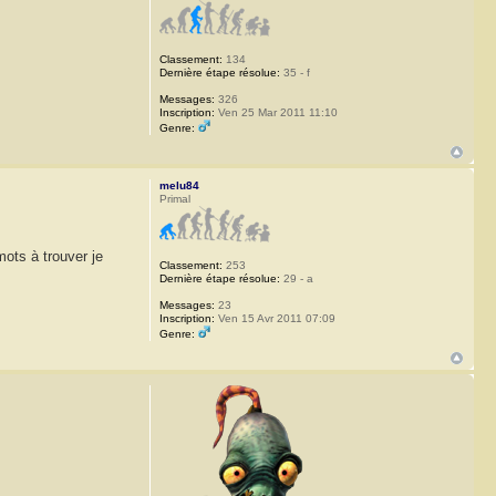
Classement:
134
Dernière étape résolue:
35 - f
Messages:
326
Inscription:
Ven 25 Mar 2011 11:10
Genre:
melu84
Primal
mots à trouver je
Classement:
253
Dernière étape résolue:
29 - a
Messages:
23
Inscription:
Ven 15 Avr 2011 07:09
Genre: