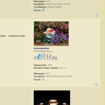
Messages:
417
Inscription:
Ven 6 Avr 2012 19:48
Localisation:
Haute-Marne
Genre:
mais...toujours pas
cenesquemoi
Postralopithèque
Classement:
334
Dernière étape résolue:
22 - b
Messages:
227
Inscription:
Dim 25 Mar 2012 20:38
Genre: