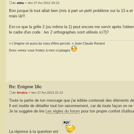
de
abba
» Ven 27 Avr 2012 20:22
Bon jusque là tout allait bien (mis à part un petit problème sur la 13 a 
mais là!!!
Est-ce que la grille 2 (ou même la 1) peut encore me servir après l'obtent
le cadre d'un code : les 2 orthographes sont utilisés ici?)?
« L'énigme vit aussi du voeu d'être percée. » Jean-Claude Renard
Donc venez vous frottez à mes cryptages
Re: Enigme 16c
de
Arrakis
» Ven 27 Avr 2012 21:12
Toute la partie de ton message que j'ai éditée contenait des éléments de
Il est inutile de détailler tout ton raisonnement, car de toute façon on ne 
Je te suggère de lire
Les règles du forum
pour ton propre confort d'utilisa
La réponse à ta question est