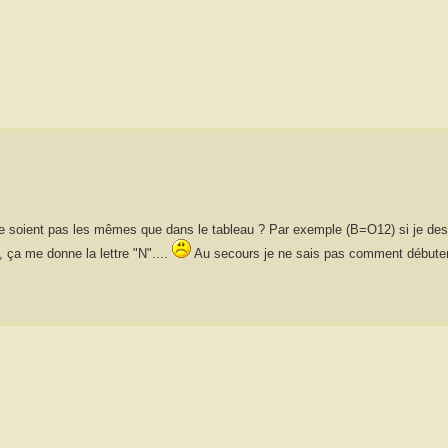
s ne soient pas les mêmes que dans le tableau ? Par exemple (B=O12) si je de
, ça me donne la lettre "N"....
Au secours je ne sais pas comment débuter 