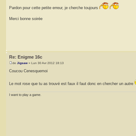
Pardon pour cette petite erreur, je cherche toujours
Merci bonne soirée
Re: Enigme 16c
de
Jigsaw
» Lun 30 Avr 2012 18:13
Coucou Cenesquemoi
Le mot rose que tu as trouvé est faux il faut donc en chercher un autre
I want to play a game.