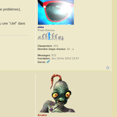
 de problèmes),
ou une "clef" dans
abba
Posto Erectus
Classement:
203
Dernière étape résolue:
32 - a
Messages:
572
Inscription:
Jeu 19 Avr 2012 15:57
Genre:
Arrakis