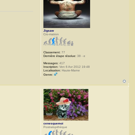
Jigsaw
Cro-matron
Classement:
77
Dernière étape résolue:
38 - e
Messages:
417
Inscription:
Ven 6 Avr 2012 19:48
Localisation:
Haute-Marne
Genre:
cenesquemoi
Postralopithèque