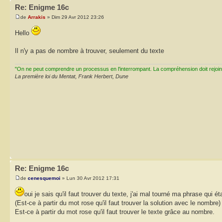
Re: Enigme 16c
de
Arrakis
» Dim 29 Avr 2012 23:26
Hello
Il n'y a pas de nombre à trouver, seulement du texte
"On ne peut comprendre un processus en l'interrompant. La compréhension doit rejoi
La première loi du Mentat, Frank Herbert, Dune
Re: Enigme 16c
de
cenesquemoi
» Lun 30 Avr 2012 17:31
oui je sais qu'il faut trouver du texte, j'ai mal tourné ma phrase qui éta
(Est-ce à partir du mot rose qu'il faut trouver la solution avec le nombre) 
Est-ce à partir du mot rose qu'il faut trouver le texte grâce au nombre.