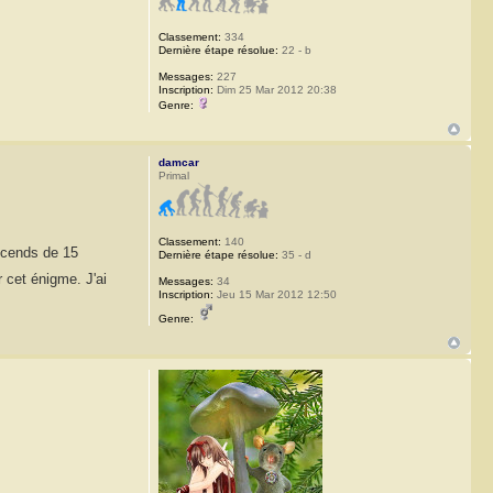
Classement:
334
Dernière étape résolue:
22 - b
Messages:
227
Inscription:
Dim 25 Mar 2012 20:38
Genre:
damcar
Primal
Classement:
140
scends de 15
Dernière étape résolue:
35 - d
cet énigme. J'ai
Messages:
34
Inscription:
Jeu 15 Mar 2012 12:50
Genre: