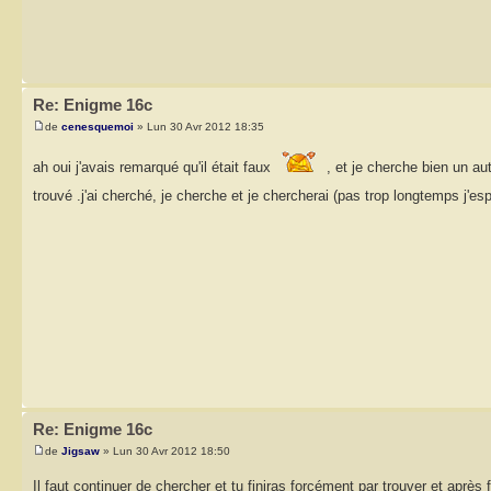
Re: Enigme 16c
de
cenesquemoi
» Lun 30 Avr 2012 18:35
ah oui j'avais remarqué qu'il était faux
, et je cherche bien un aut
trouvé .j'ai cherché, je cherche et je chercherai (pas trop longtemps j'es
Re: Enigme 16c
de
Jigsaw
» Lun 30 Avr 2012 18:50
Il faut continuer de chercher et tu finiras forcément par trouver et aprè