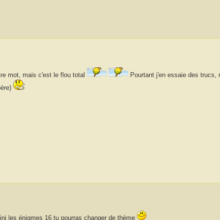
re mot, mais c'est le flou total
Pourtant j'en essaie des trucs, 
père)
s fini les énigmes 16 tu pourras changer de thème