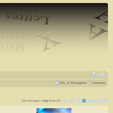
FAQ
M’enregistrer
Connexion
256 messages •
Page
9
sur
13
•
...
1
6
7
8
9
10
11
12
13