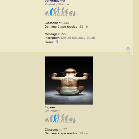
cenesquemoi
Postralopithèque
Classement:
334
Dernière étape résolue:
22 - b
Messages:
227
Inscription:
Dim 25 Mar 2012 20:38
Genre:
Jigsaw
Cro-matron
Classement:
77
Dernière étape résolue:
38 - e