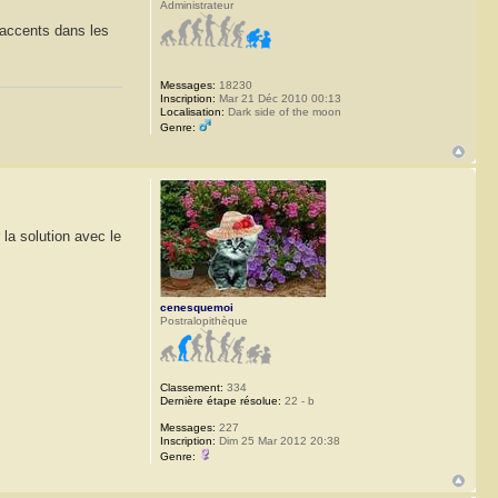
Administrateur
 accents dans les
Messages:
18230
Inscription:
Mar 21 Déc 2010 00:13
Localisation:
Dark side of the moon
Genre:
 la solution avec le
cenesquemoi
Postralopithèque
Classement:
334
Dernière étape résolue:
22 - b
Messages:
227
Inscription:
Dim 25 Mar 2012 20:38
Genre: