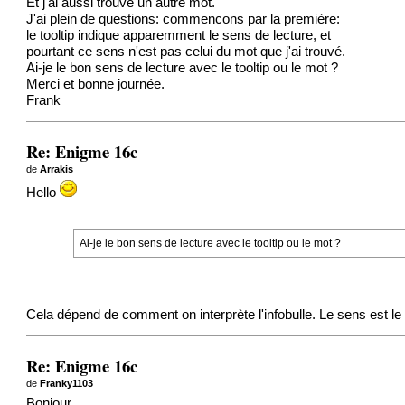
Et j'ai aussi trouvé un autre mot.
J'ai plein de questions: commencons par la première:
le tooltip indique apparemment le sens de lecture, et
pourtant ce sens n'est pas celui du mot que j'ai trouvé.
Ai-je le bon sens de lecture avec le tooltip ou le mot ?
Merci et bonne journée.
Frank
Re: Enigme 16c
de
Arrakis
Hello
Ai-je le bon sens de lecture avec le tooltip ou le mot ?
Cela dépend de comment on interprète l'infobulle. Le sens est l
Re: Enigme 16c
de
Franky1103
Bonjour,