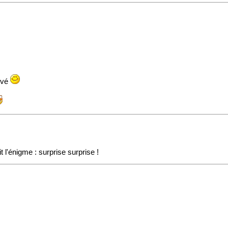
.
ervé
t l'énigme : surprise surprise !