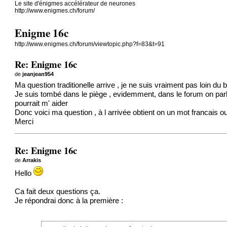
Le site d'énigmes accélérateur de neurones
http://www.enigmes.ch/forum/
Enigme 16c
http://www.enigmes.ch/forum/viewtopic.php?f=83&t=91
Re: Enigme 16c
de
jeanjean954
Ma question traditionelle arrive , je ne suis vraiment pas loin du b
Je suis tombé dans le piège , evidemment, dans le forum on parl
pourrait m' aider
Donc voici ma question , à l arrivée obtient on un mot francais o
Merci
Re: Enigme 16c
de
Arrakis
Hello
Ca fait deux questions ça.
Je répondrai donc à la première :